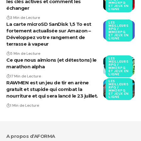
les clés actives et comment les
MMORPG
ET JEUX EN
échanger
LIGNE
3 Min de Lecture
LES
La carte microSD SanDisk 1,5 To est
MEILLEURS
RPG /
fortement actualisée sur Amazon –
MMORPG
ET JEUX EN
Développez votre rangement de
LIGNE
terrasse à vapeur
5 Min de Lecture
LES
Ce que nous aimions (et détestons) le
MEILLEURS
RPG /
marathon alpha
MMORPG
ET JEUX EN
LIGNE
17 Min de Lecture
LES
RAWMEN est un jeu de tir en arène
MEILLEURS
RPG /
gratuit et stupide qui combat la
MMORPG
ET JEUX EN
nourriture et qui sera lancé le 23 juillet.
LIGNE
1 Min de Lecture
A propos d’AFORMA