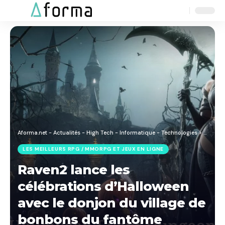
Aa
Font
Resizer
Aforma.net - Actualités - High Tech - Informatique - Technologies
>
Blog
>
J
LES MEILLEURS RPG / MMORPG ET JEUX EN LIGNE
Raven2 lance les
célébrations d’Halloween
avec le donjon du village de
bonbons du fantôme