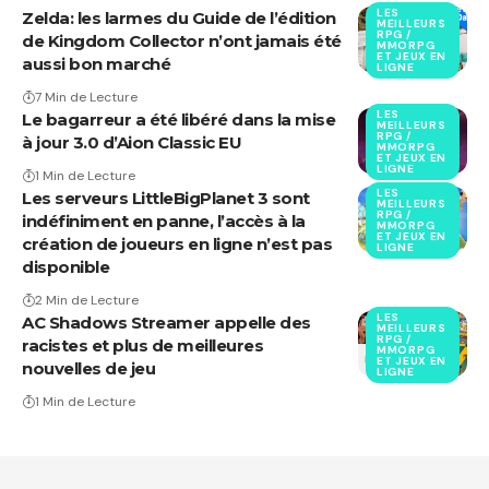
LES
Zelda: les larmes du Guide de l’édition
MEILLEURS
RPG /
de Kingdom Collector n’ont jamais été
MMORPG
ET JEUX EN
aussi bon marché
LIGNE
7 Min de Lecture
LES
Le bagarreur a été libéré dans la mise
MEILLEURS
RPG /
à jour 3.0 d’Aion Classic EU
MMORPG
ET JEUX EN
LIGNE
1 Min de Lecture
LES
Les serveurs LittleBigPlanet 3 sont
MEILLEURS
RPG /
indéfiniment en panne, l’accès à la
MMORPG
ET JEUX EN
création de joueurs en ligne n’est pas
LIGNE
disponible
2 Min de Lecture
LES
AC Shadows Streamer appelle des
MEILLEURS
RPG /
racistes et plus de meilleures
MMORPG
ET JEUX EN
nouvelles de jeu
LIGNE
1 Min de Lecture