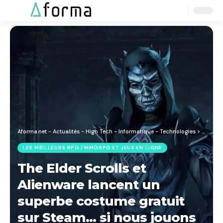
Aa
Font
Resizer
Aforma.net - Actualités - High Tech - Informatique - Technologies
>
Blog
>
J
LES MEILLEURS RPG / MMORPG ET JEUX EN LIGNE
The Elder Scrolls et
Alienware lancent un
superbe costume gratuit
sur Steam… si nous jouons