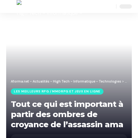
Aa
Font
Resizer
Aforma.net - Actualités - High Tech - Informatique - Technologies
>
Blog
>
J
LES MEILLEURS RPG / MMORPG ET JEUX EN LIGNE
Tout ce qui est important à
partir des ombres de
croyance de l’assassin ama