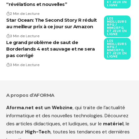
ET JEUX EN
“révélations et nouvelles”
LIGNE
2 Min de Lecture
LES
Star Ocean: The Second Story R réduit
MEILLEURS
RPG /
au meilleur prix à ce jour sur Amazon
MMORPG
ET JEUX EN
LIGNE
3 Min de Lecture
LES
Le grand problème de saut de
MEILLEURS
RPG /
Borderlands 4 est sauvage et ne sera
MMORPG
ET JEUX EN
pas corrigé
LIGNE
3 Min de Lecture
A propos d’AFORMA
Aforma.net est un Webzine
, qui traite de l’actualité
informatique et des nouvelles technologies. Découvrez
des articles didactiques, et ludiques, sur le
matériel
, le
secteur
High-Tech
, toutes les tendances et dernières