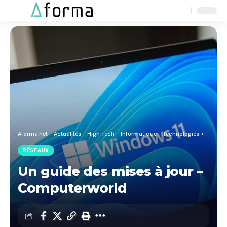
Aa
Font
Resizer
Aforma.net - Actualités - High Tech - Informatique - Technologies
>
Blog
>
R
RÉSEAUX
Un guide des mises à jour –
Computerworld