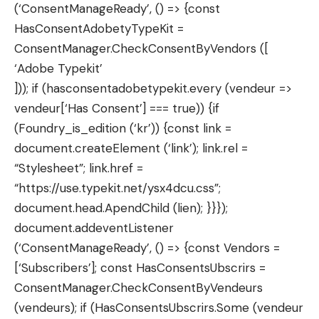
(‘ConsentManageReady’, () => {const
HasConsentAdobetyTypeKit =
ConsentManager.CheckConsentByVendors ([
‘Adobe Typekit’
])); if (hasconsentadobetypekit.every (vendeur =>
vendeur[‘Has Consent’] === true)) {if
(Foundry_is_edition (‘kr’)) {const link =
document.createElement (‘link’); link.rel =
“Stylesheet”; link.href =
“https://use.typekit.net/ysx4dcu.css”;
document.head.ApendChild (lien); }}});
document.addeventListener
(‘ConsentManageReady’, () => {const Vendors =
[‘Subscribers’]; const HasConsentsUbscrirs =
ConsentManager.CheckConsentByVendeurs
(vendeurs); if (HasConsentsUbscrirs.Some (vendeur