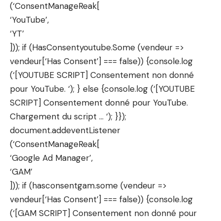
(‘ConsentManageReak[
‘YouTube’,
‘YT’
])); if (HasConsentyoutube.Some (vendeur =>
vendeur[‘Has Consent’] === false)) {console.log
(‘[YOUTUBE SCRIPT] Consentement non donné
pour YouTube. ‘); } else {console.log (‘[YOUTUBE
SCRIPT] Consentement donné pour YouTube.
Chargement du script … ‘); }});
document.addeventListener
(‘ConsentManageReak[
‘Google Ad Manager’,
‘GAM’
])); if (hasconsentgam.some (vendeur =>
vendeur[‘Has Consent’] === false)) {console.log
(‘[GAM SCRIPT] Consentement non donné pour