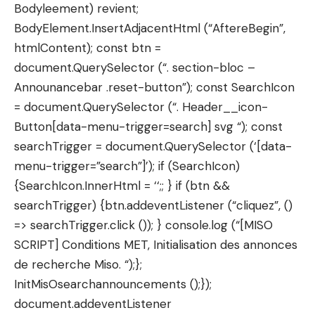
Bodyleement) revient;
BodyElement.InsertAdjacentHtml (“AftereBegin”,
htmlContent); const btn =
document.QuerySelector (“. section-bloc –
Announancebar .reset-button”); const SearchIcon
= document.QuerySelector (“. Header__icon-
Button[data-menu-trigger=search] svg “); const
searchTrigger = document.QuerySelector (‘[data-
menu-trigger=”search”]’); if (SearchIcon)
{SearchIcon.InnerHtml = ‘
‘;; } if (btn &&
searchTrigger) {btn.addeventListener (“cliquez”, ()
=> searchTrigger.click ()); } console.log (“[MISO
SCRIPT] Conditions MET, Initialisation des annonces
de recherche Miso. “);};
InitMisOsearchannouncements ();});
document.addeventListener