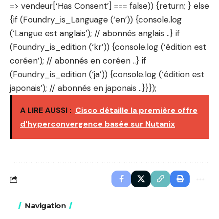
=> vendeur[‘Has Consent’] === false)) {return; } else
{if (Foundry_is_Language (‘en’)) {console.log
(‘Langue est anglais’); // abonnés anglais ..} if
(Foundry_is_edition (‘kr’)) {console.log (‘édition est
coréen’); // abonnés en coréen ..} if
(Foundry_is_edition (‘ja’)) {console.log (‘édition est
japonais’); // abonnés en japonais ..}}});
A LIRE AUSSI :
Cisco détaille la première offre
d'hyperconvergence basée sur Nutanix
Navigation