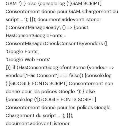
GAM. ‘); } else {console.log (‘[GAM SCRIPT]
Consentement donné pour GAM. Chargement du
script … ‘); }}); document.addeventListener
(‘ConsentManageReady’, () => {const
HasConsentGoogleFonts =
ConsentManager.CheckConsentByVendors ([
‘Google Fonts’,
‘Google Web Fonts’
])); if (HasConsentGooglefont.Some (vendeur =>
vendeur[‘Has Consent’] === false)) {console.log
(‘[GOOGLE FONTS SCRIPT] Consentement non
donné pour les polices Google. ‘); } else
{console.log (‘[GOOGLE FONTS SCRIPT]
Consentement donné pour les polices Google.
Chargement du script … ‘); }});
document.addeventListener