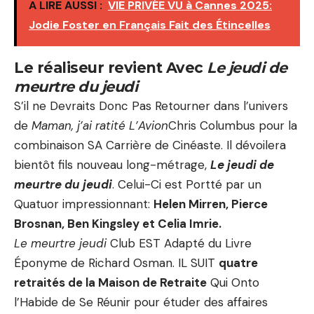
A LIRE AUSSI :
VIE PRIVÉE VU à Cannes 2025:
Jodie Foster en Français Fait des Étincelles
Le réaliseur revient Avec
Le jeudi de
meurtre du jeudi
S’il ne Devraits Donc Pas Retourner dans l’univers
de
Maman, j’ai ratité L’Avion
Chris Columbus pour la
combinaison SA Carrière de Cinéaste. Il dévoilera
bientôt fils nouveau long-métrage,
Le jeudi de
meurtre du jeudi
. Celui-Ci est Portté par un
Quatuor impressionnant:
Helen Mirren, Pierce
Brosnan, Ben Kingsley et Celia Imrie.
Le meurtre jeudi
Club EST Adapté du Livre
Éponyme de Richard Osman. IL SUIT
quatre
retraités de la Maison de Retraite
Qui Onto
l’Habide de Se Réunir pour étuder des affaires