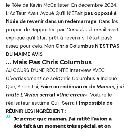
le Rôle de Kevin McCallister. En decembre 2024,
L’AcTeur Avait Avoué Qu’il N’ÉTait
pas opposé à
l’idée de revenir dans un redémarrage
. Dans les
propos de Rapportés par
Comicbook.com
il avait
expliqué qu’il était prêt à revenir s’il était payé
assez pour cela. Mon
Chris Columbus N’EST PAS
DU MAIME AVIS
.
… Mais Pas Chris Columbus
AU COURS D’UNE RÉCENTE Interview AVEC
Divertissement ce soir
Chris Columbus a Indiqué
Que, Selon Lui,
Faire un redémarrer de
Maman, j’ai
ratité L’Avion
serrait
«Une erreur»
. Voiture le
réalisateur esttime Qu’il Serrait
Impossible de
RÉUNIR LES INGRÉDIENT
:
Je pense que maman, j’ai ratité l’avion a
été fait à un moment très spécial, et on