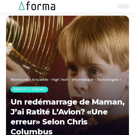
Aa
Font
Resizer
Aforma.net - Actualités - High Tech - Informatique - Technologies
>
Blog
>
S
SÉRIES ET CINÉMA
Un redémarrage de Maman,
J’ai Ratité L’Avion? «Une
erreur» Selon Chris
Columbus