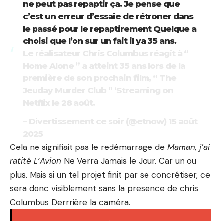
ne peut pas repaptir ça. Je pense que
c’est un erreur d’essaie de rétroner dans
le passé pour le repaptirement Quelque a
choisi que l’on sur un fait il ya 35 ans.
Le réalisateur Chris Columbus réagit à “
Home Alone ” a atteint 35 ans lors de la
première de son prochain film, “ The
Jeuday Murder Club ” ‘Streaming on
Netflix le 28 août.
– Divertissement ce soir (@etnow)
15 août
2025
Cela ne signifiait pas le redémarrage de
Maman, j’ai
ratité L’Avion
Ne Verra Jamais le Jour. Car un ou
plus. Mais si un tel projet finit par se concrétiser, ce
sera donc visiblement sans la presence de chris
Columbus Derrrière la caméra.