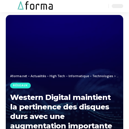
Aa
Font
Resizer
Aforma.net - Actualités - High Tech - Informatique - Technologies
>
Blog
>
R
RÉSEAUX
Western Digital maintient
la pertinence des disques
durs avec une
augmentation importante