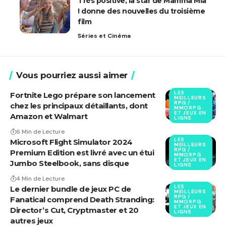
Très positive, la star de Mamma Mia
! donne des nouvelles du troisième
film
Séries et Cinéma
Vous pourriez aussi aimer
LES
Fortnite Lego prépare son lancement
MEILLEURS
RPG /
chez les principaux détaillants, dont
MMORPG
ET JEUX EN
Amazon et Walmart
LIGNE
6 Min de Lecture
LES
Microsoft Flight Simulator 2024
MEILLEURS
RPG /
Premium Edition est livré avec un étui
MMORPG
ET JEUX EN
Jumbo Steelbook, sans disque
LIGNE
4 Min de Lecture
LES
Le dernier bundle de jeux PC de
MEILLEURS
RPG /
Fanatical comprend Death Stranding:
MMORPG
ET JEUX EN
Director’s Cut, Cryptmaster et 20
LIGNE
autres jeux