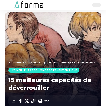
Aa
Font
Resizer
Aforma.net - Actualités - High Tech - Informatique - Technologies
>
Blog
>
J
LES MEILLEURS RPG / MMORPG ET JEUX EN LIGNE
15 meilleures capacités de
déverrouiller