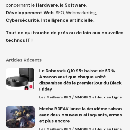
concernant le
Hardware
, le
Software
,
Développement Web
, SEO, Webmarketing,
Cybersécurité
,
Intelligence artificielle
…
Tout ce qui touche de près ou de loin aux nouvelles
technos IT !
Articles Récents
Le Roborock Q10 S5+ baisse de 53 %,
Amazon veut que chaque unité
disparaisse dès le premier jour du Black
Friday
Les Meilleurs RPG / MMORPG et Jeux en Ligne
Mecha BREAK lance la deuxième saison
avec deux nouveaux attaquants, armes
et plus encore
Les Meilleurs RPG / MMORPG et Jeux en Ligne