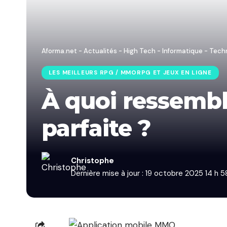
Aforma.net - Actualités - High Tech - Informatique - Tech
LES MEILLEURS RPG / MMORPG ET JEUX EN LIGNE
À quoi ressembl
parfaite ?
Christophe
Dernière mise à jour : 19 octobre 2025 14 h 5