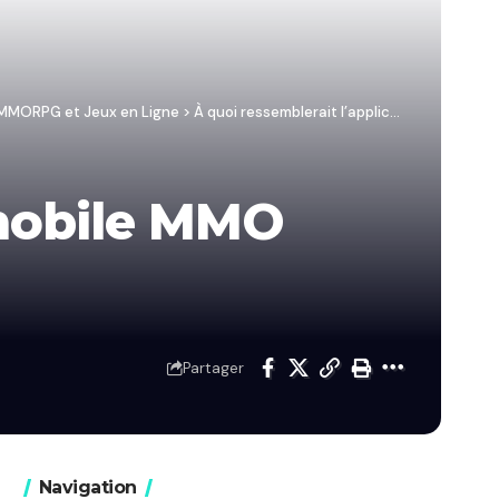
/ MMORPG et Jeux en Ligne
>
À quoi ressemblerait l’application mobile MMO parfaite ?
 mobile MMO
Partager
Navigation