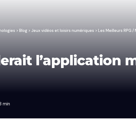
nologies
>
Blog
>
Jeux vidéos et loisirs numériques
>
Les Meilleurs RPG 
erait l’application
8 min