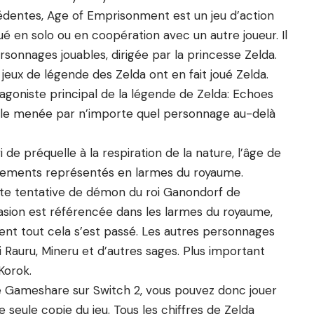
entes, Age of Emprisonment est un jeu d’action
ué en solo ou en coopération avec un autre joueur. Il
sonnages jouables, dirigée par la princesse Zelda.
 jeux de légende des Zelda ont en fait joué Zelda.
tagoniste principal de la légende de Zelda: Echoes
ale menée par n’importe quel personnage au-delà
de préquelle à la respiration de la nature, l’âge de
énements représentés en larmes du royaume.
nte tentative de démon du roi Ganondorf de
vasion est référencée dans les larmes du royaume,
nt tout cela s’est passé. Les autres personnages
i Rauru, Mineru et d’autres sages. Plus important
Korok.
Gameshare sur Switch 2, vous pouvez donc jouer
e seule copie du jeu. Tous les chiffres de Zelda