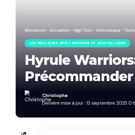
Aforma.net - Actualités - High Tech - Informatique - Tech
LES MEILLEURS RPG / MMORPG ET JEUX EN LIGNE
Hyrule Warriors
Précommander N
Christophe
Dernière mise à jour : 13 septembre 2025 0 