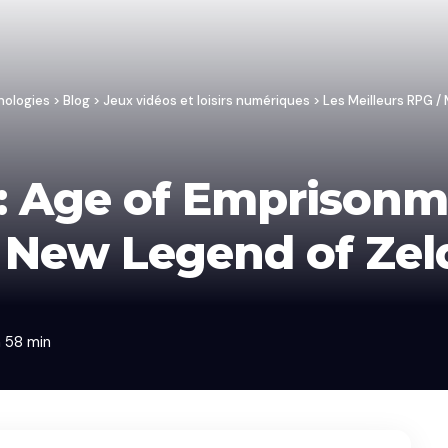
nologies
>
Blog
>
Jeux vidéos et loisirs numériques
>
Les Meilleurs RPG 
: Age of Emprisonm
ew Legend of Zeld
h 58 min