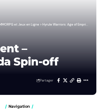
/ MMORPG et Jeux en Ligne
>
Hyrule Warriors: Age of Emprisonment – Précommander New Legend of Zelda Spin-off
ent –
a Spin-off
Partager
Navigation