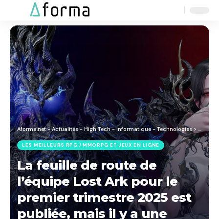
Aa
Font
Resizer
Aforma.net - Actualités - High Tech - Informatique - Technologies
>
Blog
>
J
LES MEILLEURS RPG / MMORPG ET JEUX EN LIGNE
La feuille de route de
l’équipe Lost Ark pour le
premier trimestre 2025 est
publiée, mais il y a une