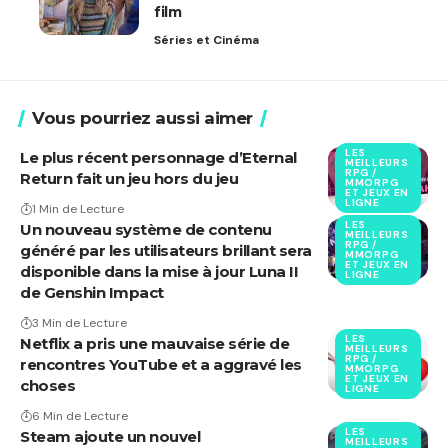
film
Séries et Cinéma
Vous pourriez aussi aimer
LES
Le plus récent personnage d’Eternal
MEILLEURS
RPG /
Return fait un jeu hors du jeu
MMORPG
ET JEUX EN
LIGNE
1 Min de Lecture
LES
Un nouveau système de contenu
MEILLEURS
RPG /
généré par les utilisateurs brillant sera
MMORPG
ET JEUX EN
disponible dans la mise à jour Luna II
LIGNE
de Genshin Impact
3 Min de Lecture
LES
Netflix a pris une mauvaise série de
MEILLEURS
RPG /
rencontres YouTube et a aggravé les
MMORPG
ET JEUX EN
choses
LIGNE
6 Min de Lecture
LES
Steam ajoute un nouvel
MEILLEURS