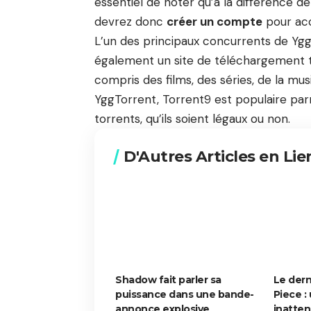
essentiel de noter qu’à la différence d
devrez donc
créer un compte
pour acc
L’un des principaux concurrents de YggT
également un site de téléchargement t
compris des films, des séries, de la mu
YggTorrent, Torrent9 est populaire parm
torrents, qu’ils soient légaux ou non.
D'Autres Articles en Lie
Shadow fait parler sa
Le dern
puissance dans une bande-
Piece :
annonce explosive
inatte