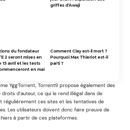
griffes d’Awaji
tions du fondateur
Comment Clay est-il mort ?
E 2 seront mises en
Pourquoi Max Thieriot est-il
 15 avril et les tests
parti ?
commenceront en mai
omme YggTorrent, Torrent9 propose également des
 droits d’auteur, ce qui le rend illégal dans de
t régulièrement ces sites et les tentatives de
s. Les utilisateurs doivent donc faire preuve de
chiers à partir de ces plateformes.