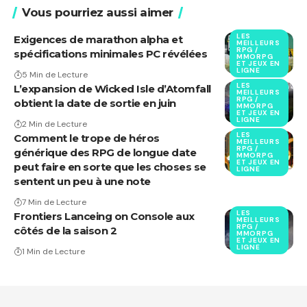
Vous pourriez aussi aimer
LES
Exigences de marathon alpha et
MEILLEURS
RPG /
spécifications minimales PC révélées
MMORPG
ET JEUX EN
LIGNE
5 Min de Lecture
LES
L’expansion de Wicked Isle d’Atomfall
MEILLEURS
RPG /
obtient la date de sortie en juin
MMORPG
ET JEUX EN
LIGNE
2 Min de Lecture
LES
Comment le trope de héros
MEILLEURS
RPG /
générique des RPG de longue date
MMORPG
ET JEUX EN
peut faire en sorte que les choses se
LIGNE
sentent un peu à une note
7 Min de Lecture
LES
Frontiers Lanceing on Console aux
MEILLEURS
RPG /
côtés de la saison 2
MMORPG
ET JEUX EN
LIGNE
1 Min de Lecture