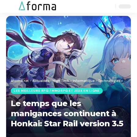
Aa
Font
Resizer
Aforma.net - Actualités - High Tech - Informatique - Technologies
>
Blog
>
J
LES MEILLEURS RPG / MMORPG ET JEUX EN LIGNE
Le temps que les
manigances continuent à
Honkai: Star Rail version 3.5