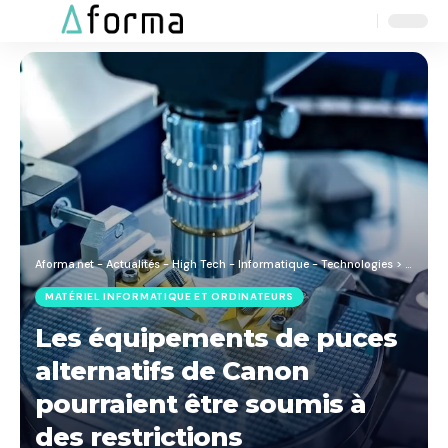
Aa
Font
Resizer
Aforma.net - Actualités - High Tech - Informatique - Technologies
>
Blog
>
M
MATÉRIEL INFORMATIQUE ET ORDINATEURS
Les équipements de puces
alternatifs de Canon
pourraient être soumis à
des restrictions