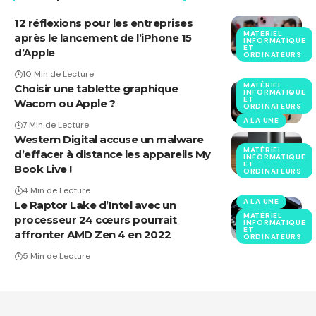
12 réflexions pour les entreprises
MATÉRIEL
après le lancement de l’iPhone 15
INFORMATIQUE
ET
d’Apple
ORDINATEURS
10 Min de Lecture
MATÉRIEL
Choisir une tablette graphique
INFORMATIQUE
ET
Wacom ou Apple ?
ORDINATEURS
A LA UNE
7 Min de Lecture
Western Digital accuse un malware
MATÉRIEL
d’effacer à distance les appareils My
INFORMATIQUE
ET
Book Live !
ORDINATEURS
4 Min de Lecture
A LA UNE
Le Raptor Lake d’Intel avec un
MATÉRIEL
processeur 24 cœurs pourrait
INFORMATIQUE
ET
affronter AMD Zen 4 en 2022
ORDINATEURS
5 Min de Lecture