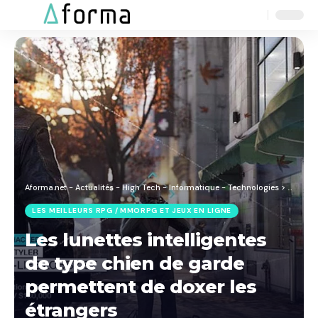
Aa
Font
Resizer
Aforma.net - Actualités - High Tech - Informatique - Technologies
>
Blog
>
J
LES MEILLEURS RPG / MMORPG ET JEUX EN LIGNE
Les lunettes intelligentes
de type chien de garde
permettent de doxer les
étrangers