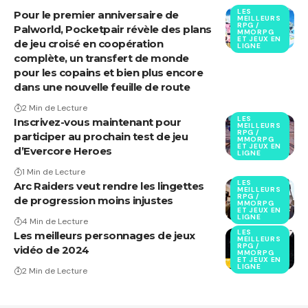
LES
Pour le premier anniversaire de
MEILLEURS
RPG /
Palworld, Pocketpair révèle des plans
MMORPG
ET JEUX EN
de jeu croisé en coopération
LIGNE
complète, un transfert de monde
pour les copains et bien plus encore
dans une nouvelle feuille de route
2 Min de Lecture
LES
Inscrivez-vous maintenant pour
MEILLEURS
RPG /
participer au prochain test de jeu
MMORPG
ET JEUX EN
d’Evercore Heroes
LIGNE
1 Min de Lecture
LES
Arc Raiders veut rendre les lingettes
MEILLEURS
RPG /
de progression moins injustes
MMORPG
ET JEUX EN
LIGNE
4 Min de Lecture
LES
Les meilleurs personnages de jeux
MEILLEURS
RPG /
vidéo de 2024
MMORPG
ET JEUX EN
LIGNE
2 Min de Lecture