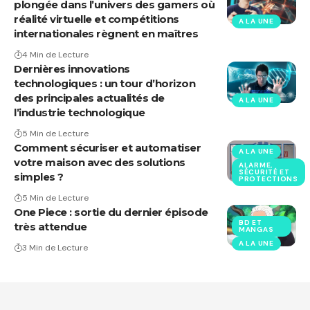
plongée dans l’univers des gamers où
réalité virtuelle et compétitions
A LA UNE
internationales règnent en maîtres
4 Min de Lecture
Dernières innovations
technologiques : un tour d’horizon
des principales actualités de
A LA UNE
l’industrie technologique
5 Min de Lecture
Comment sécuriser et automatiser
A LA UNE
votre maison avec des solutions
ALARME,
SÉCURITÉ ET
simples ?
PROTECTIONS
5 Min de Lecture
One Piece : sortie du dernier épisode
BD ET
très attendue
MANGAS
A LA UNE
3 Min de Lecture