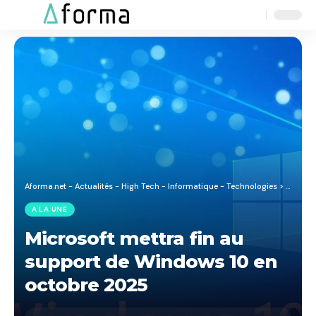
Aa
Font
Resizer
Aforma.net - Actualités - High Tech - Informatique - Technologies
>
Blog
>
A
A LA UNE
Microsoft mettra fin au
support de Windows 10 en
octobre 2025