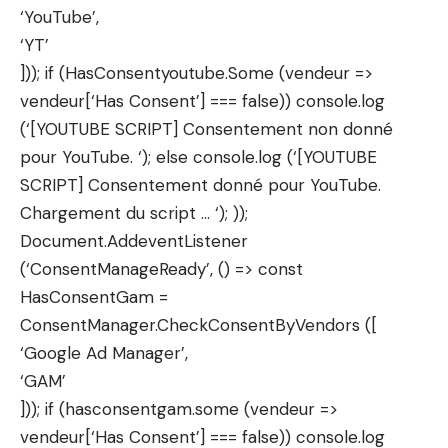
‘YouTube’,
‘YT’
])); if (HasConsentyoutube.Some (vendeur =>
vendeur[‘Has Consent’] === false)) console.log
(‘[YOUTUBE SCRIPT] Consentement non donné
pour YouTube. ‘); else console.log (‘[YOUTUBE
SCRIPT] Consentement donné pour YouTube.
Chargement du script … ‘); ));
Document.AddeventListener
(‘ConsentManageReady’, () => const
HasConsentGam =
ConsentManager.CheckConsentByVendors ([
‘Google Ad Manager’,
‘GAM’
])); if (hasconsentgam.some (vendeur =>
vendeur[‘Has Consent’] === false)) console.log