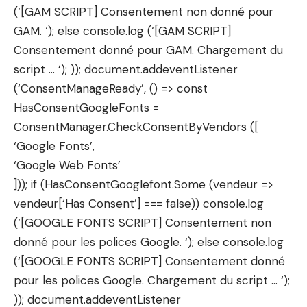
(‘[GAM SCRIPT] Consentement non donné pour
GAM. ‘); else console.log (‘[GAM SCRIPT]
Consentement donné pour GAM. Chargement du
script … ‘); )); document.addeventListener
(‘ConsentManageReady’, () => const
HasConsentGoogleFonts =
ConsentManager.CheckConsentByVendors ([
‘Google Fonts’,
‘Google Web Fonts’
])); if (HasConsentGooglefont.Some (vendeur =>
vendeur[‘Has Consent’] === false)) console.log
(‘[GOOGLE FONTS SCRIPT] Consentement non
donné pour les polices Google. ‘); else console.log
(‘[GOOGLE FONTS SCRIPT] Consentement donné
pour les polices Google. Chargement du script … ‘);
)); document.addeventListener