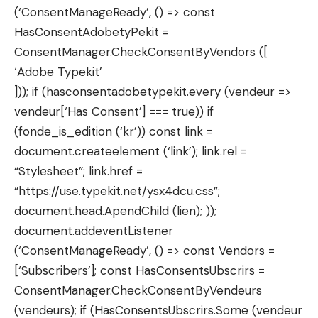
(‘ConsentManageReady’, () => const
HasConsentAdobetyPekit =
ConsentManager.CheckConsentByVendors ([
‘Adobe Typekit’
])); if (hasconsentadobetypekit.every (vendeur =>
vendeur[‘Has Consent’] === true)) if
(fonde_is_edition (‘kr’)) const link =
document.createelement (‘link’); link.rel =
“Stylesheet”; link.href =
“https://use.typekit.net/ysx4dcu.css”;
document.head.ApendChild (lien); ));
document.addeventListener
(‘ConsentManageReady’, () => const Vendors =
[‘Subscribers’]; const HasConsentsUbscrirs =
ConsentManager.CheckConsentByVendeurs
(vendeurs); if (HasConsentsUbscrirs.Some (vendeur