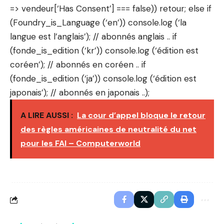
=> vendeur[‘Has Consent’] === false)) retour; else if
(Foundry_is_Language (‘en’)) console.log (‘la
langue est l’anglais’); // abonnés anglais .. if
(fonde_is_edition (‘kr’)) console.log (‘édition est
coréen’); // abonnés en coréen .. if
(fonde_is_edition (‘ja’)) console.log (‘édition est
japonais’); // abonnés en japonais ..);
A LIRE AUSSI :
La cour d’appel bloque le retour
des règles américaines de neutralité du net
pour les FAI – Computerworld