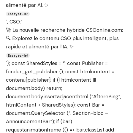
alimenté par AI. ✨
Essayez-le!
`, CSO:`
🚀 La nouvelle recherche hybride CSOonline.com:
🔍 Explorez le contenu CSO plus intelligent, plus
rapide et alimenté par l’IA. ✨
Essayez-le!
`}; const SharedStyles = “; const Publisher =
fonder_get_publisher (); const htmlcontent =
contenu[publisher]; if (! htmlcontent ||!
document.body) return;
document.body.insertadjacenthtml (“AftereBing”,
htmlContent + SharedStyles); const Bar =
document.QuerySelector (“. Section-bloc –
AnnouncementBar”); if (bar)
requestanimationframe (() => bar.classList.add