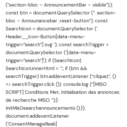
(“section-bloc – AnnouncementBar – visible”););
const btn = document.QuerySelector (“. section-
bloc – Announancebar .reset-button”); const
SearchIcon = document.QuerySelector (‘.
Header__icon-Button[data-menu-
trigger=”search”] svg ‘); const searchTrigger =
document.QuerySelector (‘[data-menu-
trigger=”search”]’); if (SearchIcon)
SearchIcon.innerHtml = ‘
‘;; if (btn &&
searchTrigger) btn.addeventListener (“cliquez”, ()
=> searchTrigger.click ()); console.log (“[MISO
SCRIPT] Conditions Met, Initialisation des annonces
de recherche MISO. “);};
InitMisOsearchannouncements ();});
document.addeventListener
(‘ConsentManageReak[