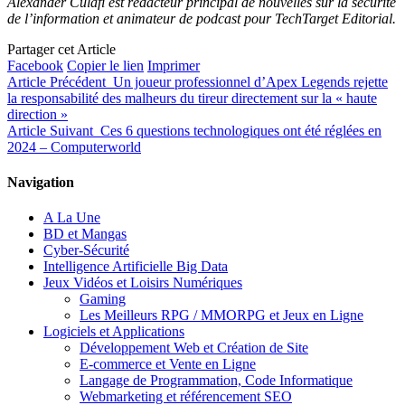
Alexander Culafi est rédacteur principal de nouvelles sur la sécurité
de l’information et animateur de podcast pour TechTarget Editorial.
Partager cet Article
Facebook
Copier le lien
Imprimer
Article Précédent
Un joueur professionnel d’Apex Legends rejette
la responsabilité des malheurs du tireur directement sur la « haute
direction »
Article Suivant
Ces 6 questions technologiques ont été réglées en
2024 – Computerworld
Navigation
A La Une
BD et Mangas
Cyber-Sécurité
Intelligence Artificielle Big Data
Jeux Vidéos et Loisirs Numériques
Gaming
Les Meilleurs RPG / MMORPG et Jeux en Ligne
Logiciels et Applications
Développement Web et Création de Site
E-commerce et Vente en Ligne
Langage de Programmation, Code Informatique
Webmarketing et référencement SEO