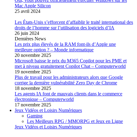
Oui, vous pouvez officiellement exécuter Windows sur les
Mac Apple Silicon
25 avril 2024
Les États-Unis s’efforcent d’affaiblir le traité international des
droits de l’homme sur l’utilisation des logiciels d’IA
26 juin 2024
Dernières News
Les prix plus élevés de la RAM font-ils d’Apple une
meilleure option ? – Monde informatique
20 novembre 2025
Microsoft baisse le prix du M365 Copilot pour les PME et
met à niveau gratuitement Copilot Chat – Computerworld
19 novembre 2025
Plus de travail pour les administrateurs alors que Google
corrige la dernière vulnérabilité Zero Day de Chrome
18 novembre 2025
Les agents IA font de mauvais clients dans le commerce
électronique – Computerworld
17 novembre 2025
Jeux Vidéos et Loisirs Numériques
Gaming
Les Meilleurs RPG / MMORPG et Jeux en Ligne
Jeux Vidéos et Loisirs Numériques