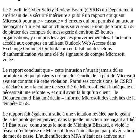
Le 2 avril, le Cyber ​​Safety Review Board (CSRB) du Département
américain de la sécurité intérieure a publié un rapport critiquant
Microsoft pour une « cascade » d’erreurs qui ont permis à un acteur
menaçant d’un État-nation chinois suivi sous le nom de Storm-0558
de pirater des comptes de messagerie à environ 25 heures.
organisations, y compris les agences gouvernementales. L’acteur a
accédé aux comptes en utilisant Outlook Web Access dans
Exchange Online et Outlook.com en falsifiant des jetons
d’authentification via une clé de signature de compte Microsoft
volée.
Le rapport concluait que « cette intrusion n’aurait jamais dû se
produire » et que plusieurs erreurs de sécurité de la part de Microsoft
avaient contribué à cette violation. Parmi ses conclusions, le CSRB
a déclaré que « la culture de sécurité de Microsoft était inadéquate et
nécessitait une refonte », et qu’il avait fallu qu’un client – ​​le
Département d’État américain – informe Microsoft des activités de la
tempête 0558.
Le rapport fait également suite à une violation révélée par le géant
de la technologie en janvier, dans laquelle un acteur menaçant affilié
à l’État russe, connu sous le nom de Midnight Blizzard, a violé le
réseau d’entreprise de Microsoft lors d’une attaque par pulvérisation
de mot de passe. L’authentification MFA n’était pas activée sur