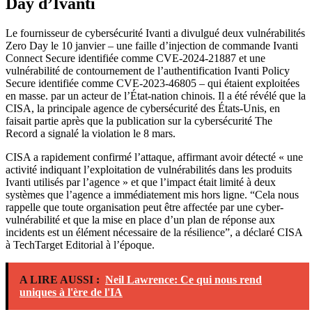
Day d’Ivanti
Le fournisseur de cybersécurité Ivanti a divulgué deux vulnérabilités
Zero Day le 10 janvier – une faille d’injection de commande Ivanti
Connect Secure identifiée comme CVE-2024-21887 et une
vulnérabilité de contournement de l’authentification Ivanti Policy
Secure identifiée comme CVE-2023-46805 – qui étaient exploitées
en masse. par un acteur de l’État-nation chinois. Il a été révélé que la
CISA, la principale agence de cybersécurité des États-Unis, en
faisait partie après que la publication sur la cybersécurité The
Record a signalé la violation le 8 mars.
CISA a rapidement confirmé l’attaque, affirmant avoir détecté « une
activité indiquant l’exploitation de vulnérabilités dans les produits
Ivanti utilisés par l’agence » et que l’impact était limité à deux
systèmes que l’agence a immédiatement mis hors ligne. “Cela nous
rappelle que toute organisation peut être affectée par une cyber-
vulnérabilité et que la mise en place d’un plan de réponse aux
incidents est un élément nécessaire de la résilience”, a déclaré CISA
à TechTarget Editorial à l’époque.
A LIRE AUSSI :
Neil Lawrence: Ce qui nous rend
uniques à l'ère de l'IA