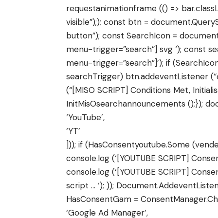
requestanimationframe (() => bar.clas
visible”);); const btn = document.Quer
button”); const SearchIcon = document
menu-trigger=”search”] svg ‘); const s
menu-trigger=”search”]’); if (SearchIco
searchTrigger) btn.addeventListener (“cl
(“[MISO SCRIPT] Conditions Met, Initial
InitMisOsearchannouncements ();}); d
‘YouTube’,
‘YT’
])); if (HasConsentyoutube.Some (vende
console.log (‘[YOUTUBE SCRIPT] Consen
console.log (‘[YOUTUBE SCRIPT] Cons
script … ‘); )); Document.AddeventList
HasConsentGam = ConsentManager.Ch
‘Google Ad Manager’,