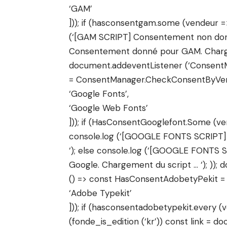
‘GAM’
])); if (hasconsentgam.some (vendeur =>
(‘[GAM SCRIPT] Consentement non donn
Consentement donné pour GAM. Chargeme
document.addeventListener (‘Consent
= ConsentManager.CheckConsentByVen
‘Google Fonts’,
‘Google Web Fonts’
])); if (HasConsentGooglefont.Some (ve
console.log (‘[GOOGLE FONTS SCRIPT]
‘); else console.log (‘[GOOGLE FONTS
Google. Chargement du script … ‘); ))
() => const HasConsentAdobetyPekit 
‘Adobe Typekit’
])); if (hasconsentadobetypekit.every (
(fonde_is_edition (‘kr’)) const link = do