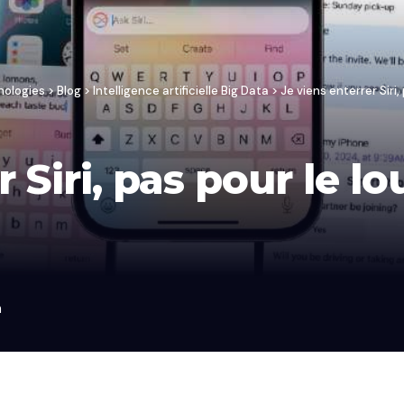
nologies
>
Blog
>
Intelligence artificielle Big Data
>
Je viens enterrer Siri
 Siri, pas pour le lo
n