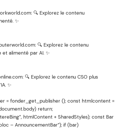
orkworld.com: 🔍 Explorez le contenu
imenté. ✨
uterworld.com: 🔍 Explorez le contenu
e et alimenté par AI. ✨
nline.com: 🔍 Explorez le contenu CSO plus
’IA. ✨
sher = fonder_get_publisher (); const htmlcontent =
! document.body) return;
tereBing”, htmlContent + SharedStyles); const Bar
bloc – AnnouncementBar”); if (bar)