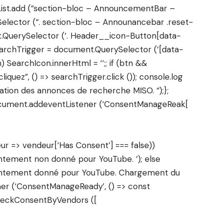
sList.add (“section-bloc – AnnouncementBar –
ySelector (“. section-bloc – Announancebar .reset-
.QuerySelector (‘. Header__icon-Button[data-
earchTrigger = document.QuerySelector (‘[data-
n) SearchIcon.innerHtml = ‘
‘;; if (btn &&
iquez”, () => searchTrigger.click ()); console.log
isation des annonces de recherche MISO. “);};
ocument.addeventListener (‘ConsentManageReak[
ur => vendeur[‘Has Consent’] === false))
tement non donné pour YouTube. ‘); else
entement donné pour YouTube. Chargement du
ener (‘ConsentManageReady’, () => const
eckConsentByVendors ([