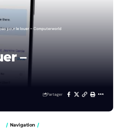
, pas pour le louer – Computerworld
uer –
Partager
Navigation