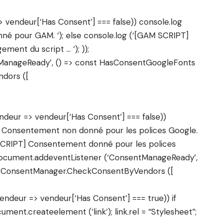
 vendeur[‘Has Consent’] === false)) console.log
é pour GAM. ‘); else console.log (‘[GAM SCRIPT]
nt du script … ‘); ));
ManageReady’, () => const HasConsentGoogleFonts
dors ([
ndeur => vendeur[‘Has Consent’] === false))
 Consentement non donné pour les polices Google.
 SCRIPT] Consentement donné pour les polices
; document.addeventListener (‘ConsentManageReady’,
= ConsentManager.CheckConsentByVendors ([
vendeur => vendeur[‘Has Consent’] === true)) if
cument.createelement (‘link’); link.rel = “Stylesheet”;