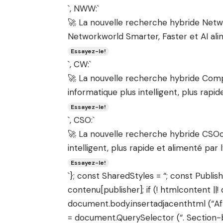
`, NWW:`
🚀 La nouvelle recherche hybride Netw
Networkworld Smarter, Faster et AI al
Essayez-le!
`, CW:`
🚀 La nouvelle recherche hybride Comp
informatique plus intelligent, plus rapid
Essayez-le!
`, CSO:`
🚀 La nouvelle recherche hybride CSOo
intelligent, plus rapide et alimenté par l
Essayez-le!
`}; const SharedStyles = “; const Publi
contenu[publisher]; if (! htmlcontent ||
document.body.insertadjacenthtml (“Af
= document.QuerySelector (“. Section-