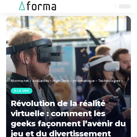
Aa
Font
Resizer
Aforma.net - Actualités - High Tech - Informatique - Technologies
>
Blog
>
A
A LA UNE
Révolution de la réalité
virtuelle : comment les
geeks façonnent l’avenir du
jeu et du divertissement