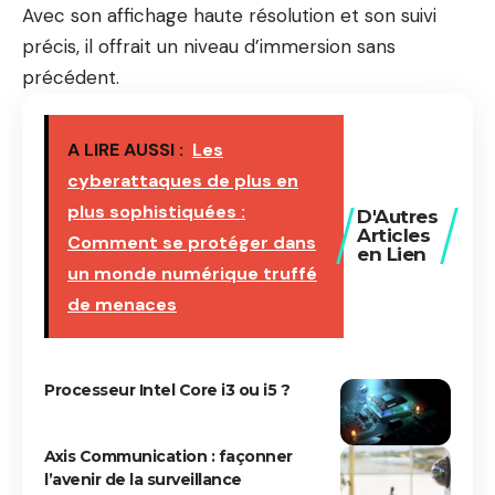
Avec son affichage haute résolution et son suivi
précis, il offrait un niveau d’immersion sans
précédent.
A LIRE AUSSI :
Les
cyberattaques de plus en
plus sophistiquées :
D'Autres
Articles
Comment se protéger dans
en Lien
un monde numérique truffé
de menaces
Processeur Intel Core i3 ou i5 ?
Axis Communication : façonner
l’avenir de la surveillance