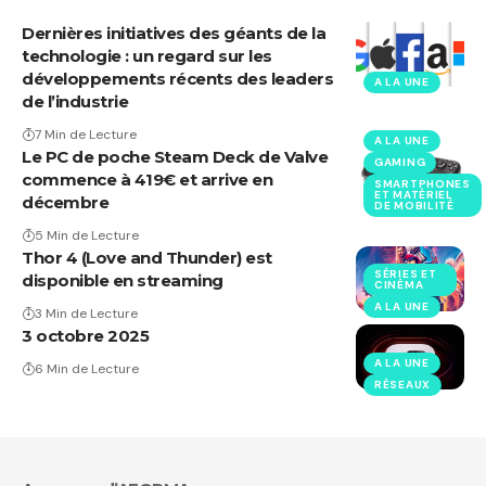
Dernières initiatives des géants de la
technologie : un regard sur les
développements récents des leaders
A LA UNE
de l’industrie
7 Min de Lecture
A LA UNE
Le PC de poche Steam Deck de Valve
GAMING
commence à 419€ et arrive en
SMARTPHONES
ET MATÉRIEL
décembre
DE MOBILITÉ
5 Min de Lecture
Thor 4 (Love and Thunder) est
SÉRIES ET
disponible en streaming
CINÉMA
A LA UNE
3 Min de Lecture
3 octobre 2025
A LA UNE
6 Min de Lecture
RÉSEAUX