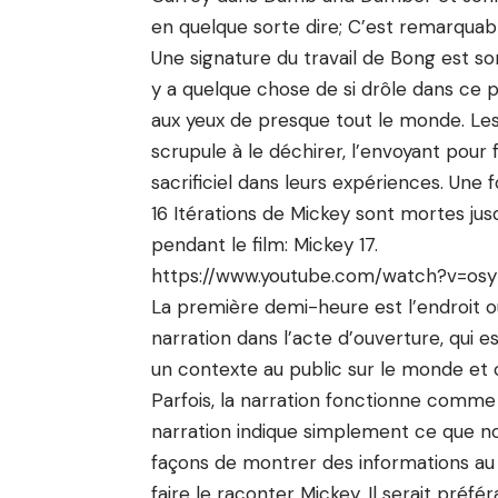
en quelque sorte dire; C’est remarquabl
Une signature du travail de Bong est son
y a quelque chose de si drôle dans c
aux yeux de presque tout le monde. Le
scrupule à le déchirer, l’envoyant pou
sacrificiel dans leurs expériences. Une f
16 Itérations de Mickey sont mortes ju
pendant le film: Mickey 17.
https://www.youtube.com/watch?v=os
La première demi-heure est l’endroit où
narration dans l’acte d’ouverture, qui 
un contexte au public sur le monde et 
Parfois, la narration fonctionne comme 
narration indique simplement ce que no
façons de montrer des informations au 
faire le raconter Mickey. Il serait préf