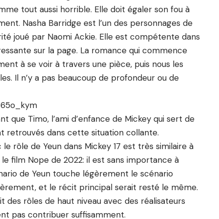
me tout aussi horrible. Elle doit égaler son fou à
sement. Nasha Barridge est l’un des personnages de
rité joué par Naomi Ackie. Elle est compétente dans
ntéressante sur la page. La romance qui commence
nt à se voir à travers une pièce, puis nous les
les. Il n’y a pas beaucoup de profondeur ou de
1s65o_kym
nt que Timo, l’ami d’enfance de Mickey qui sert de
ont retrouvés dans cette situation collante.
 rôle de Yeun dans Mickey 17 est très similaire à
e film Nope de 2022: il est sans importance à
énario de Yeun touche légèrement le scénario
ièrement, et le récit principal serait resté le même.
it des rôles de haut niveau avec des réalisateurs
nt pas contribuer suffisamment.