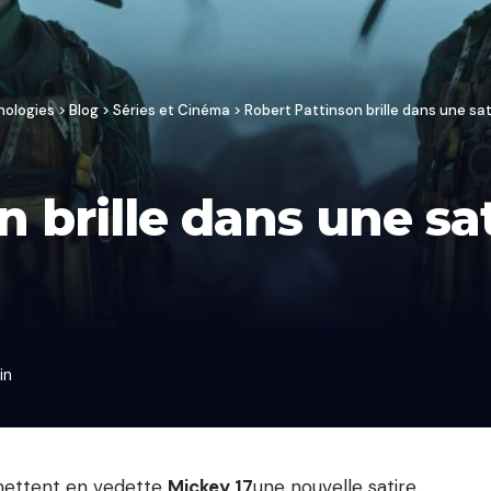
nologies
>
Blog
>
Séries et Cinéma
>
Robert Pattinson brille dans une sa
 brille dans une sat
in
 mettent en vedette
Mickey 17
une nouvelle satire