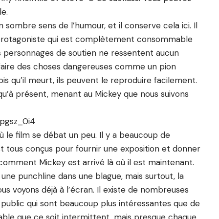
e.
 sombre sens de l’humour, et il conserve cela ici. Il
e protagoniste qui est complètement consommable
s personnages de soutien ne ressentent aucun
r faire des choses dangereuses comme un pion
ois qu’il meurt, ils peuvent le reproduire facilement.
squ’à présent, menant au Mickey que nous suivons
ypgsz_0i4
 le film se débat un peu. Il y a beaucoup de
est tous conçus pour fournir une exposition et donner
comment Mickey est arrivé là où il est maintenant.
une punchline dans une blague, mais surtout, la
us voyons déjà à l’écran. Il existe de nombreuses
public qui sont beaucoup plus intéressantes que de
érable que ce soit intermittent, mais presque chaque