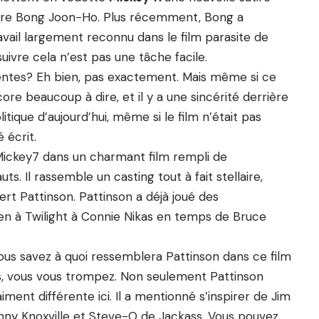
daire Bong Joon-Ho. Plus récemment, Bong a
ail largement reconnu dans le film parasite de
suivre cela n’est pas une tâche facile.
ttentes? Eh bien, pas exactement. Mais même si ce
core beaucoup à dire, et il y a une sincérité derrière
itique d’aujourd’hui, même si le film n’était pas
 écrit.
Mickey7 dans un charmant film rempli de
uts. Il rassemble un casting tout à fait stellaire,
obert Pattinson. Pattinson a déjà joué des
en à Twilight à Connie Nikas en temps de Bruce
us savez à quoi ressemblera Pattinson dans ce film
ms, vous vous trompez. Non seulement Pattinson
ment différente ici. Il a mentionné s’inspirer de Jim
y Knoxville et Steve-O de Jackass. Vous pouvez