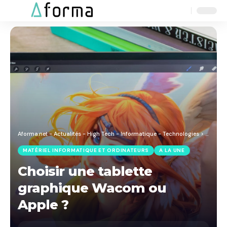
Aa
Font
Resizer
Aforma.net - Actualités - High Tech - Informatique - Technologies
>
Blog
>
M
MATÉRIEL INFORMATIQUE ET ORDINATEURS
A LA UNE
Choisir une tablette
graphique Wacom ou
Apple ?