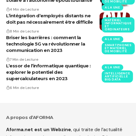
solaire à l’autonomie époustouflante
DE MOBILITÉ
A LA UNE
4 Min de Lecture
L’intégration d’employés distants ne
MATÉRIEL
doit pas nécessairement être difficile
INFORMATIQUE
ET
ORDINATEURS
8 Min de Lecture
Briser les barrières : comment la
A LA UNE
technologie 5G va révolutionner la
SMARTPHONES
ET MATÉRIEL
communication en 2023
DE MOBILITÉ
7 Min de Lecture
L’essor de l’informatique quantique :
A LA UNE
explorer le potentiel des
INTELLIGENCE
ARTIFICIELLE
supercalculateurs en 2023
BIG DATA
6 Min de Lecture
A propos d’AFORMA
Aforma.net est un Webzine
, qui traite de l’actualité