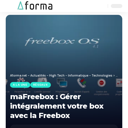
Aa
Font
Resizer
Aforma.net - Actualités - High Tech - Informatique - Technologies
>
Blog
>
A
A LA UNE
RÉSEAUX
maFreebox : Gérer
intégralement votre box
avec la Freebox