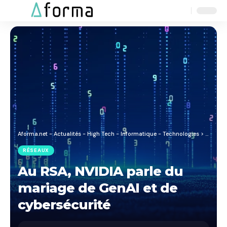
Aa
Font
Resizer
Aforma.net - Actualités - High Tech - Informatique - Technologies
>
Blog
>
R
RÉSEAUX
Au RSA, NVIDIA parle du
mariage de GenAI et de
cybersécurité