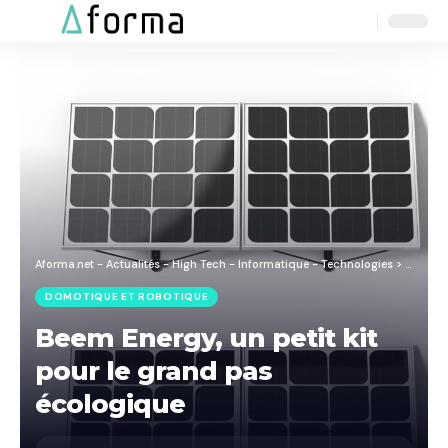
Aa
Font
Resizer
Aforma.net - Actualités - High Tech - Informatique - Technologies
>
Blog
>
M
DOMOTIQUE ET ROBOTIQUE
Beem Energy, un petit kit
pour le grand pas
écologique