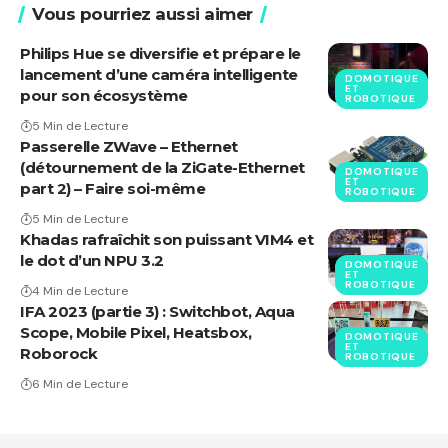
Vous pourriez aussi aimer
Philips Hue se diversifie et prépare le
lancement d’une caméra intelligente
DOMOTIQUE
ET
pour son écosystème
ROBOTIQUE
5 Min de Lecture
Passerelle ZWave – Ethernet
(détournement de la ZiGate-Ethernet
DOMOTIQUE
ET
part 2) – Faire soi-même
ROBOTIQUE
5 Min de Lecture
Khadas rafraîchit son puissant VIM4 et
le dot d’un NPU 3.2
DOMOTIQUE
ET
ROBOTIQUE
4 Min de Lecture
IFA 2023 (partie 3) : Switchbot, Aqua
Scope, Mobile Pixel, Heatsbox,
DOMOTIQUE
ET
Roborock
ROBOTIQUE
6 Min de Lecture