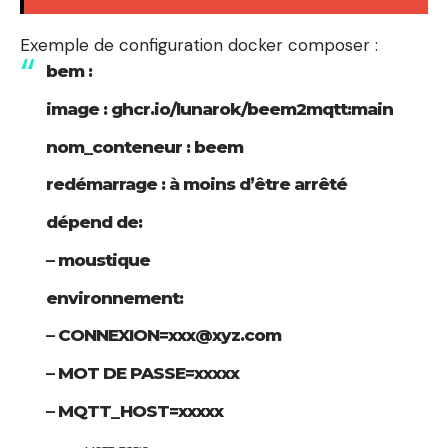
Exemple de configuration docker composer :
bem :
image : ghcr.io/lunarok/beem2mqtt:main
nom_conteneur : beem
redémarrage : à moins d’être arrêté
dépend de:
– moustique
environnement:
– CONNEXION=xxx@xyz.com
– MOT DE PASSE=xxxxx
– MQTT_HOST=xxxxx